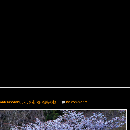
ontemporary
,
いわき市
,
春
,
福島の桜
no comments