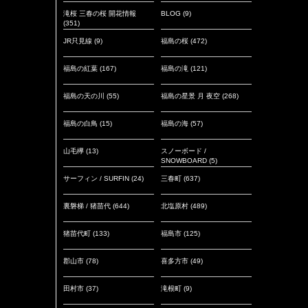
滝桜 三春の桜 開花情報
BLOG
(9)
(351)
JR只見線
(9)
福島の桜
(472)
福島の紅葉
(167)
福島の滝
(121)
福島の天の川
(55)
福島の星景 月 夜空
(268)
福島の白鳥
(15)
福島の海
(57)
山毛欅
(13)
スノーボード /
SNOWBOARD
(5)
サーフィン / SURFIN
(24)
三春町
(637)
裏磐梯 / 猪苗代
(644)
北塩原村
(489)
猪苗代町
(133)
福島市
(125)
郡山市
(78)
喜多方市
(49)
田村市
(37)
滝根町
(9)