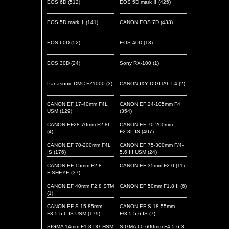
EOS 6D
(512)
EOS 5D markⅢ
(425)
EOS 5D markⅡ
(141)
CANON EOS 7D
(433)
EOS 60D
(52)
EOS 40D
(13)
EOS 30D
(24)
Sony RX-100
(1)
Panasonic DMC-FZ1000
(3)
CANON IXY DIGITAL L4
(2)
CANON EF 17-40mm F4L
CANON EF 24-105mm F4
USM
(129)
(354)
CANON EF28-70mm F2.8L
CANON EF 70-200mm
(4)
F2.8L IS
(407)
CANON EF 70-200mm F4L
CANON EF 75-300mm F/4-
IS
(176)
5.6 III USM
(24)
CANON EF 15mm F2.8
CANON EF 35mm F2.0
(11)
FISHEYE
(37)
CANON EF 40mm F2.8 STM
CANON EF 50mm F1.8 II
(6)
(1)
CANON EF-S 15-85mm
CANON EF-S 18-55mm
F3.5-5.6 IS USM
(179)
F/3.5-5.6 IS
(7)
SIGMA 14mm F1.8 DG HSM
SIGMA 60-600mm F4.5-6.3