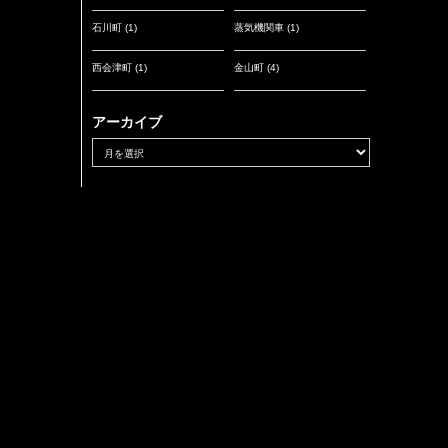
石川町
(1)
蒸気機関車
(1)
西会津町
(1)
金山町
(4)
アーカイブ