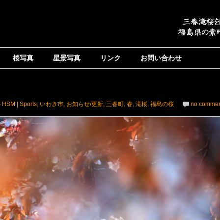
桜写真
星景写真
リンク
お問い合わせ
 HSM | Sports
,
いわき市
,
お知らせ/更新
,
三春町
,
春
,
滝桜
,
福島の桜
no commen