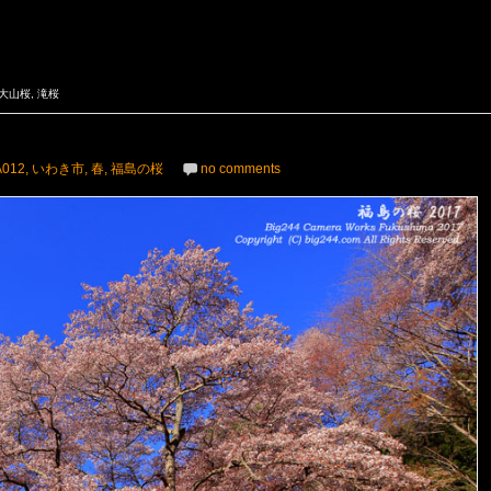
大山桜
,
滝桜
A012
,
いわき市
,
春
,
福島の桜
no comments