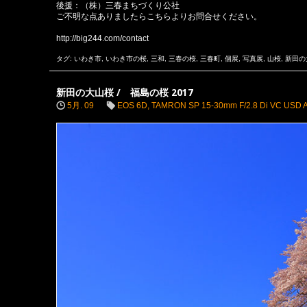
後援：（株）三春まちづくり公社
ご不明な点ありましたらこちらよりお問合せください。
http://big244.com/contact
タグ:
いわき市
,
いわき市の桜
,
三和
,
三春の桜
,
三春町
,
個展
,
写真展
,
山桜
,
新田の
新田の大山桜 / 福島の桜 2017
5月. 09
EOS 6D
,
TAMRON SP 15-30mm F/2.8 Di VC USD 