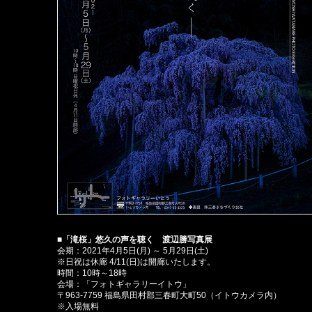
■「滝桜」悠久の声を聴く 渡辺勝写真展
会期：2021年4月5日(月) ～ 5月29日(土)
※日祝は休廊 4/11(日)は開廊いたします。
時間：10時～18時
会場：「フォトギャラリーイトウ」
〒963-7759 福島県田村郡三春町大町50（イトウカメラ内）
※入場無料