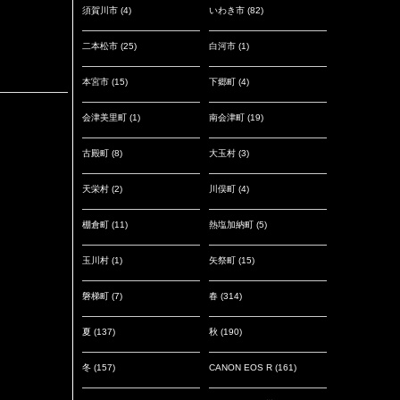
須賀川市
(4)
いわき市
(82)
二本松市
(25)
白河市
(1)
本宮市
(15)
下郷町
(4)
会津美里町
(1)
南会津町
(19)
古殿町
(8)
大玉村
(3)
天栄村
(2)
川俣町
(4)
棚倉町
(11)
熱塩加納町
(5)
玉川村
(1)
矢祭町
(15)
磐梯町
(7)
春
(314)
夏
(137)
秋
(190)
冬
(157)
CANON EOS R
(161)