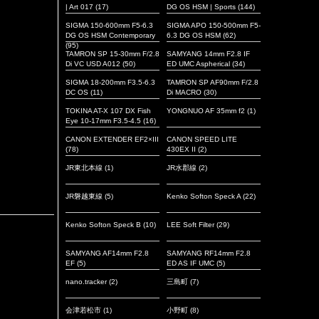
| Art 017
(17)
DG OS HSM | Sports
(144)
SIGMA 150-600mm F5-6.3
SIGMA APO 150-500mm F5-
DG OS HSM Contemporary
6.3 DG OS HSM
(62)
(95)
TAMRON SP 15-30mm F/2.8
SAMYANG 14mm F2.8 IF
Di VC USD A012
(50)
ED UMC Aspherical
(34)
SIGMA 18-200mm F3.5-6.3
TAMRON SP AF90mm F/2.8
DC OS
(11)
Di MACRO
(30)
TOKINA AT-X 107 DX Fish
YONGNUO AF 35mm f2
(1)
Eye 10-17mm F3.5-4.5
(16)
CANON EXTENDER EF2×III
CANON SPEED LITE
(78)
430EX II
(2)
JR東北本線
(1)
JR水郡線
(2)
JR磐越東線
(5)
Kenko Softon Speck A
(22)
Kenko Softon Speck B
(10)
LEE Soft Filter
(29)
SAMYANG AF14mm F2.8
SAMYANG RF14mm F2.8
EF
(5)
ED AS IF UMC
(5)
nano.tracker
(2)
三島町
(7)
会津若松市
(1)
小野町
(8)