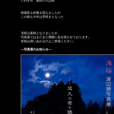
いわき市 新田の大山桜
桜撮影も終盤を迎えましたが
この桜も今年は早咲きとなった
滝桜は葉桜となりましたが
写真展ではまだまだ満開に花を咲かせております。
皆様お誘いあわせの上ご来場ください。
—写真展のお知らせ—