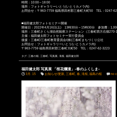
時間：10:00～18:00
場所：フォトギャラリーいとう(いとうカメラ内)
お問合せ：〒963-7759 福島県田村郡三春町大町50 TEL：0247-62-
■福田健太郎フォトセミナー開催
開催日：2022年4月16日(土) 13時30分～15時30分 参加費：1,00
場所：三春町さくら湖自然観察ステーション（三春町西方石畑270-
主催：福田健太郎フォトセミナー実行委員会
後援：三春町/三春町教育委員会/(株)三春町まちづくり公社
お問合せ：フォトギャラリーいとう(いとうカメラ内)
〒963-7759 福島県田村郡三春町大町50 TEL：0247-62-3223
タグ:
三春の桜
,
三春町
,
写真展
,
滝桜
,
福田健太郎
福田健太郎 写真展 「桜花爛漫」-春のふくしま-
3月. 15
お知らせ/更新
,
三春町
,
春
,
滝桜
,
福島の桜
no 