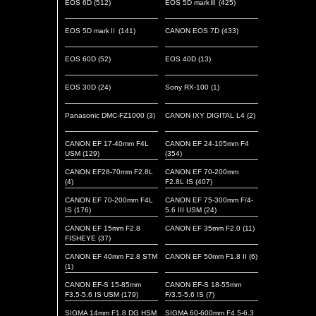
EOS 6D
(512)
EOS 5D markⅢ
(425)
EOS 5D markⅡ
(141)
CANON EOS 7D
(433)
EOS 60D
(52)
EOS 40D
(13)
EOS 30D
(24)
Sony RX-100
(1)
Panasonic DMC-FZ1000
(3)
CANON IXY DIGITAL L4
(2)
CANON EF 17-40mm F4L
CANON EF 24-105mm F4
USM
(129)
(354)
CANON EF28-70mm F2.8L
CANON EF 70-200mm
(4)
F2.8L IS
(407)
CANON EF 70-200mm F4L
CANON EF 75-300mm F/4-
IS
(176)
5.6 III USM
(24)
CANON EF 15mm F2.8
CANON EF 35mm F2.0
(11)
FISHEYE
(37)
CANON EF 40mm F2.8 STM
CANON EF 50mm F1.8 II
(6)
(1)
CANON EF-S 15-85mm
CANON EF-S 18-55mm
F3.5-5.6 IS USM
(179)
F/3.5-5.6 IS
(7)
SIGMA 14mm F1.8 DG HSM
SIGMA 60-600mm F4.5-6.3