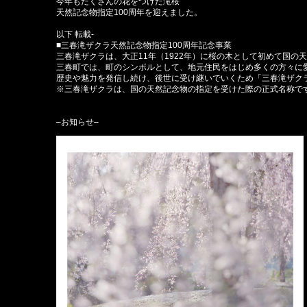
今年もたくさんの花をつけた滝桜
天然記念物指定100周年を迎えました。
以下 転載-
■三春滝ザクラ天然記念物指定100周年記念事業
三春滝ザクラは、大正11年（1922年）に桜の木として初めて国の天
三春町では、町のシンボルとして、地元住民をはじめ多くの方々に愛
歴史や魅力を発信し続け、後世に受け継いでいくため「三春滝ザクラ
※三春滝ザクラは、国の天然記念物の指定を受けた際の正式名称で
–お知らせ–