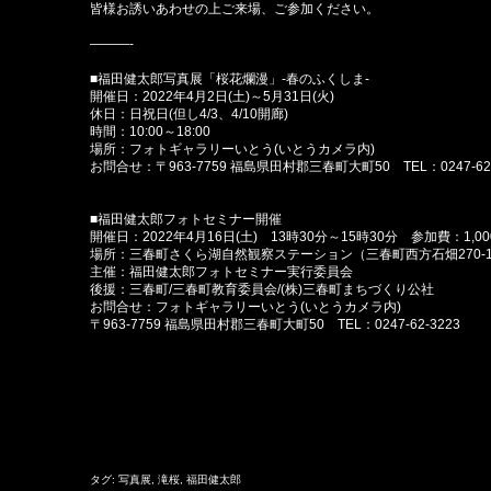
皆様お誘いあわせの上ご来場、ご参加ください。
———-
■福田健太郎写真展「桜花爛漫」-春のふくしま-
開催日：2022年4月2日(土)～5月31日(火)
休日：日祝日(但し4/3、4/10開廊)
時間：10:00～18:00
場所：フォトギャラリーいとう(いとうカメラ内)
お問合せ：〒963-7759 福島県田村郡三春町大町50 TEL：0247-62-
■福田健太郎フォトセミナー開催
開催日：2022年4月16日(土) 13時30分～15時30分 参加費：1,00
場所：三春町さくら湖自然観察ステーション（三春町西方石畑270-
主催：福田健太郎フォトセミナー実行委員会
後援：三春町/三春町教育委員会/(株)三春町まちづくり公社
お問合せ：フォトギャラリーいとう(いとうカメラ内)
〒963-7759 福島県田村郡三春町大町50 TEL：0247-62-3223
タグ:
写真展
,
滝桜
,
福田健太郎