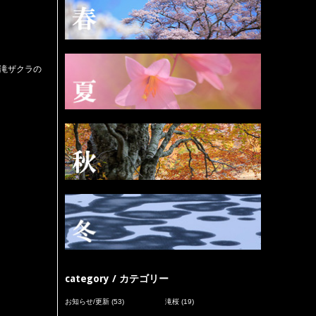
春滝ザクラの
category / カテゴリー
お知らせ/更新
(53)
滝桜
(19)