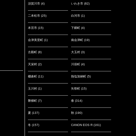
須賀川市
(4)
いわき市
(82)
二本松市
(25)
白河市
(1)
本宮市
(15)
下郷町
(4)
会津美里町
(1)
南会津町
(19)
古殿町
(8)
大玉村
(3)
天栄村
(2)
川俣町
(4)
棚倉町
(11)
熱塩加納町
(5)
玉川村
(1)
矢祭町
(15)
磐梯町
(7)
春
(314)
夏
(137)
秋
(190)
冬
(157)
CANON EOS R
(161)