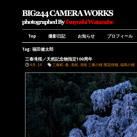
Top
撮影日記
お知らせ
プロフィール
Tag: 福田健太郎
三春滝桜／天然記念物指定100周年
4月. 14
三春町
,
春
,
滝桜
,
滝桜 三春の桜 開花情報
,
福島の桜