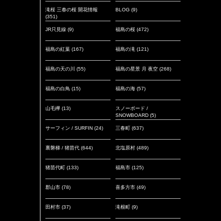
滝桜 三春の桜 開花情報
BLOG
(9)
(351)
JR只見線
(9)
福島の桜
(472)
福島の紅葉
(167)
福島の滝
(121)
福島の天の川
(55)
福島の星景 月 夜空
(268)
福島の白鳥
(15)
福島の海
(57)
山毛欅
(13)
スノーボード /
SNOWBOARD
(5)
サーフィン / SURFIN
(24)
三春町
(637)
裏磐梯 / 猪苗代
(644)
北塩原村
(489)
猪苗代町
(133)
福島市
(125)
郡山市
(78)
喜多方市
(49)
田村市
(37)
滝根町
(9)