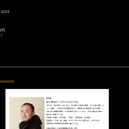
3223
0円
1）
comments