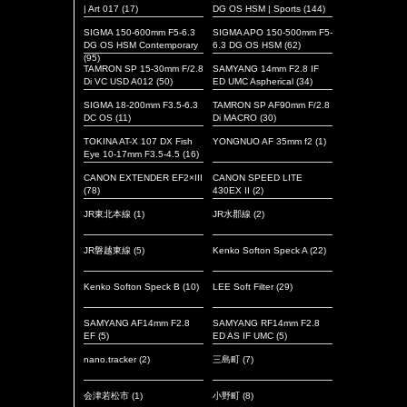
| Art 017
(17)
DG OS HSM | Sports
(144)
SIGMA 150-600mm F5-6.3
SIGMA APO 150-500mm F5-
DG OS HSM Contemporary
6.3 DG OS HSM
(62)
(95)
TAMRON SP 15-30mm F/2.8
SAMYANG 14mm F2.8 IF
Di VC USD A012
(50)
ED UMC Aspherical
(34)
SIGMA 18-200mm F3.5-6.3
TAMRON SP AF90mm F/2.8
DC OS
(11)
Di MACRO
(30)
TOKINA AT-X 107 DX Fish
YONGNUO AF 35mm f2
(1)
Eye 10-17mm F3.5-4.5
(16)
CANON EXTENDER EF2×III
CANON SPEED LITE
(78)
430EX II
(2)
JR東北本線
(1)
JR水郡線
(2)
JR磐越東線
(5)
Kenko Softon Speck A
(22)
Kenko Softon Speck B
(10)
LEE Soft Filter
(29)
SAMYANG AF14mm F2.8
SAMYANG RF14mm F2.8
EF
(5)
ED AS IF UMC
(5)
nano.tracker
(2)
三島町
(7)
会津若松市
(1)
小野町
(8)