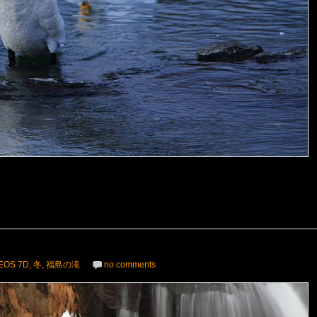
EOS 7D
,
冬
,
福島の滝
no comments