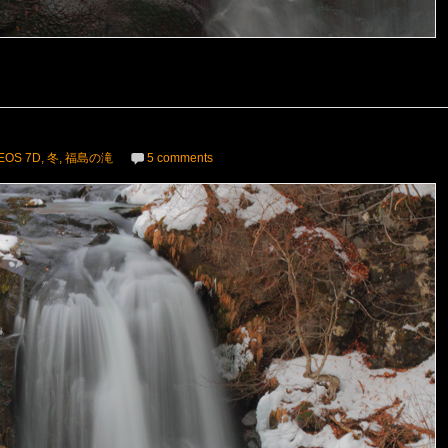
EOS 7D
,
冬
,
福島の滝
5 comments