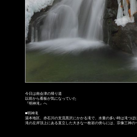
今日は南会津の帰り道
以前から看板が気になっていた
『明神滝』へ
■明神滝
湯本地区、赤石川の支流黒沢にかかる滝で、水量の多い時は滝つぼ
滝の左岸頂上にある直立した大きな一枚岩の傍らには、宗像三神の