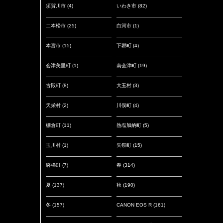
須賀川市
(4)
いわき市
(82)
二本松市
(25)
白河市
(1)
本宮市
(15)
下郷町
(4)
会津美里町
(1)
南会津町
(19)
古殿町
(8)
大玉村
(3)
天栄村
(2)
川俣町
(4)
棚倉町
(11)
熱塩加納町
(5)
玉川村
(1)
矢祭町
(15)
磐梯町
(7)
春
(314)
夏
(137)
秋
(190)
冬
(157)
CANON EOS R
(161)