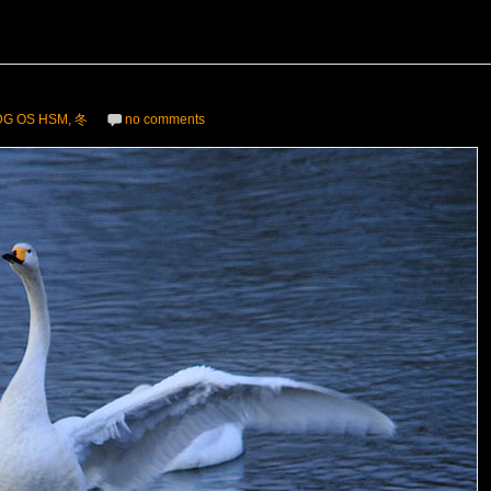
 DG OS HSM
,
冬
no comments