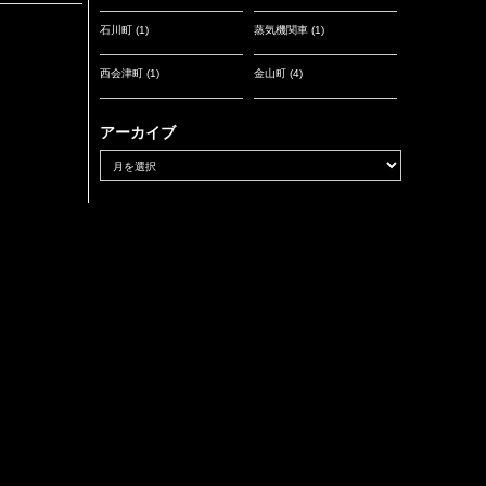
石川町
(1)
蒸気機関車
(1)
西会津町
(1)
金山町
(4)
アーカイブ