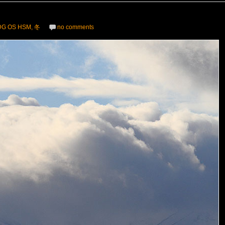
 DG OS HSM
,
冬
no comments