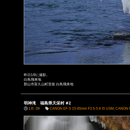
昨日1/9に撮影。
白鳥飛来地
郡山市富久山町堂坂 白鳥飛来地
明神滝 福島県天栄村 #2
1月. 09
CANON EF-S 15-85mm F3.5-5.6 IS USM
,
CANON 