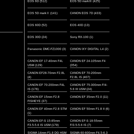
EOS 6D
(512)
EOS 5D markⅢ
(425)
EOS 5D markⅡ
(141)
CANON EOS 7D
(433)
EOS 60D
(52)
EOS 40D
(13)
EOS 30D
(24)
Sony RX-100
(1)
Panasonic DMC-FZ1000
(3)
CANON IXY DIGITAL L4
(2)
CANON EF 17-40mm F4L
CANON EF 24-105mm F4
USM
(129)
(354)
CANON EF28-70mm F2.8L
CANON EF 70-200mm
(4)
F2.8L IS
(407)
CANON EF 70-200mm F4L
CANON EF 75-300mm F/4-
IS
(176)
5.6 III USM
(24)
CANON EF 15mm F2.8
CANON EF 35mm F2.0
(11)
FISHEYE
(37)
CANON EF 40mm F2.8 STM
CANON EF 50mm F1.8 II
(6)
(1)
CANON EF-S 15-85mm
CANON EF-S 18-55mm
F3.5-5.6 IS USM
(179)
F/3.5-5.6 IS
(7)
SIGMA 14mm F1.8 DG HSM
SIGMA 60-600mm F4.5-6.3