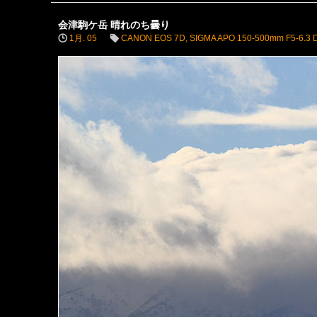
会津駒ケ岳 晴れのち曇り
1月. 05
CANON EOS 7D
,
SIGMA APO 150-500mm F5-6.3