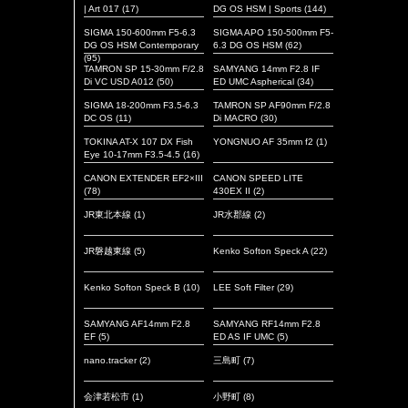
| Art 017
(17)
DG OS HSM | Sports
(144)
SIGMA 150-600mm F5-6.3
SIGMA APO 150-500mm F5-
DG OS HSM Contemporary
6.3 DG OS HSM
(62)
(95)
TAMRON SP 15-30mm F/2.8
SAMYANG 14mm F2.8 IF
Di VC USD A012
(50)
ED UMC Aspherical
(34)
SIGMA 18-200mm F3.5-6.3
TAMRON SP AF90mm F/2.8
DC OS
(11)
Di MACRO
(30)
TOKINA AT-X 107 DX Fish
YONGNUO AF 35mm f2
(1)
Eye 10-17mm F3.5-4.5
(16)
CANON EXTENDER EF2×III
CANON SPEED LITE
(78)
430EX II
(2)
JR東北本線
(1)
JR水郡線
(2)
JR磐越東線
(5)
Kenko Softon Speck A
(22)
Kenko Softon Speck B
(10)
LEE Soft Filter
(29)
SAMYANG AF14mm F2.8
SAMYANG RF14mm F2.8
EF
(5)
ED AS IF UMC
(5)
nano.tracker
(2)
三島町
(7)
会津若松市
(1)
小野町
(8)