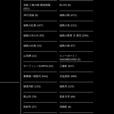
滝桜 三春の桜 開花情報
BLOG
(9)
(351)
JR只見線
(9)
福島の桜
(472)
福島の紅葉
(167)
福島の滝
(121)
福島の天の川
(55)
福島の星景 月 夜空
(268)
福島の白鳥
(15)
福島の海
(57)
山毛欅
(13)
スノーボード /
SNOWBOARD
(5)
サーフィン / SURFIN
(24)
三春町
(637)
裏磐梯 / 猪苗代
(644)
北塩原村
(489)
猪苗代町
(133)
福島市
(125)
郡山市
(78)
喜多方市
(49)
田村市
(37)
滝根町
(9)