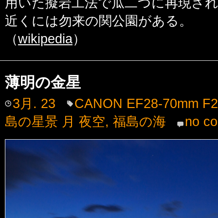
用いた擬岩工法で瓜二つに再現さ
近くには勿来の関公園がある。
（
wikipedia
）
薄明の金星
3月. 23
CANON EF28-70mm F2
島の星景 月 夜空
,
福島の海
no c