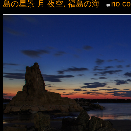
島の星景 月 夜空
,
福島の海
no c