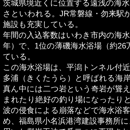
茨城県境近くに位置する遠浅の海水
さといわれる。JR常磐線・勿来駅
施設も充実している。
年間の入込客数はいわき市内の海水浴場
年）で、1位の薄磯海水浴場（約26万
ている。
この海水浴場は、平潟トンネル付
多浦（きくたうら）と呼ばれる海
真ん中には二つ岩という奇岩が聳
まれたり絶好の釣り場になったり
波の侵食による崩落などで海水浴
め、福島県小名浜港湾建設事務所に