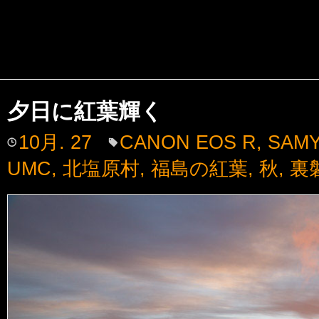
夕日に紅葉輝く
10月. 27
CANON EOS R
,
SAMY
UMC
,
北塩原村
,
福島の紅葉
,
秋
,
裏