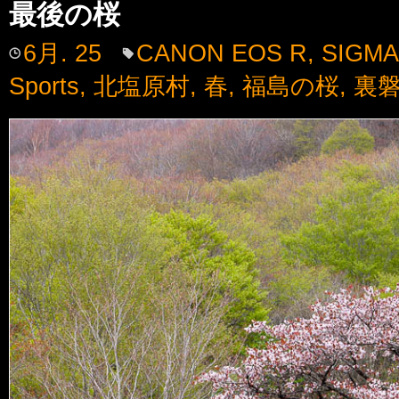
最後の桜
6月. 25
CANON EOS R
,
SIGMA
Sports
,
北塩原村
,
春
,
福島の桜
,
裏磐