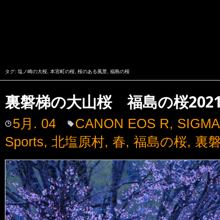
タグ:
塩ノ崎の大桜
,
本宮町の桜
,
桜のある風景
,
福島の桜
裏磐梯の大山桜 福島の桜202
5月. 04
CANON EOS R
,
SIGMA
Sports
,
北塩原村
,
春
,
福島の桜
,
裏磐