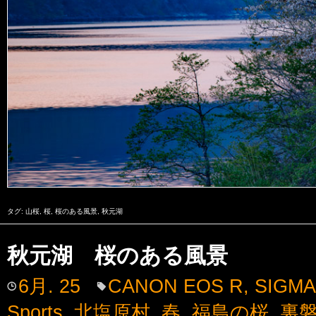
タグ:
山桜
,
桜
,
桜のある風景
,
秋元湖
秋元湖 桜のある風景
6月. 25
CANON EOS R
,
SIGMA
Sports
,
北塩原村
,
春
,
福島の桜
,
裏磐