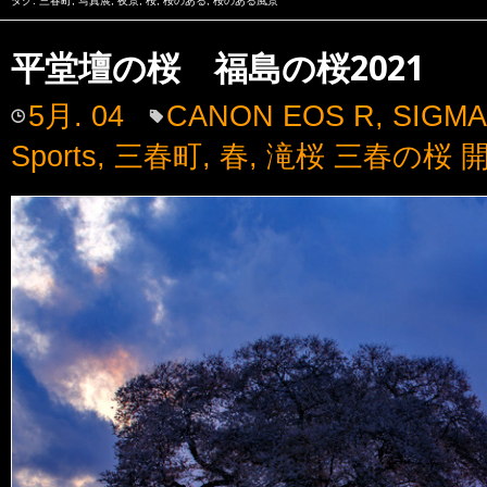
タグ:
三春町
,
写真展
,
夜景
,
桜
,
桜のある
,
桜のある風景
平堂壇の桜 福島の桜2021
5月. 04
CANON EOS R
,
SIGMA
Sports
,
三春町
,
春
,
滝桜 三春の桜 