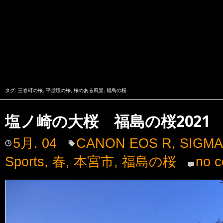
タグ:
三春町の桜
,
平堂壇の桜
,
桜のある風景
,
福島の桜
塩ノ崎の大桜 福島の桜2021
5月. 04
CANON EOS R
,
SIGMA
Sports
,
春
,
本宮市
,
福島の桜
no 