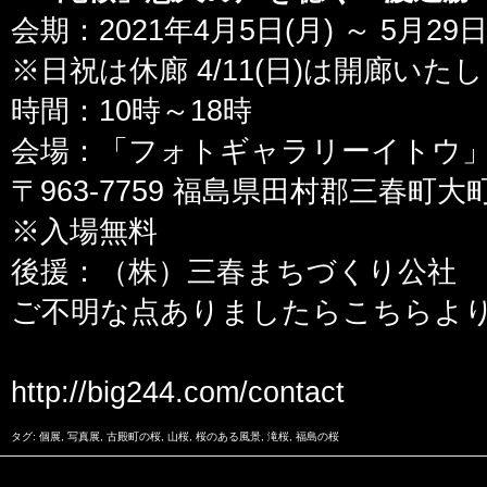
会期：2021年4月5日(月) ～ 5月29日
※日祝は休廊 4/11(日)は開廊いた
時間：10時～18時
会場：「フォトギャラリーイトウ
〒963-7759 福島県田村郡三春町
※入場無料
後援：（株）三春まちづくり公社
ご不明な点ありましたらこちらよ
http://big244.com/contact
タグ:
個展
,
写真展
,
古殿町の桜
,
山桜
,
桜のある風景
,
滝桜
,
福島の桜