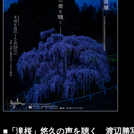
■「滝桜」悠久の声を聴く 渡辺勝