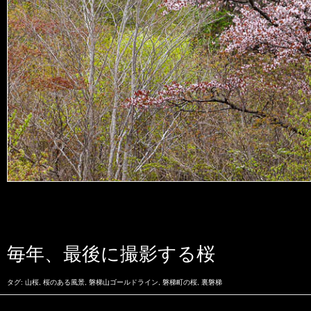
毎年、最後に撮影する桜
タグ:
山桜
,
桜のある風景
,
磐梯山ゴールドライン
,
磐梯町の桜
,
裏磐梯