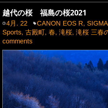
越代の桜 福島の桜2021
4月. 22
CANON EOS R
,
SIGMA
Sports
,
古殿町
,
春
,
滝桜
,
滝桜 三春
comments