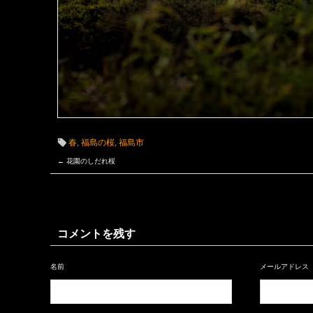
春
,
福島の桜
,
福島市
←
花園のしだれ桜
コメントを残す
名前
メールアドレス