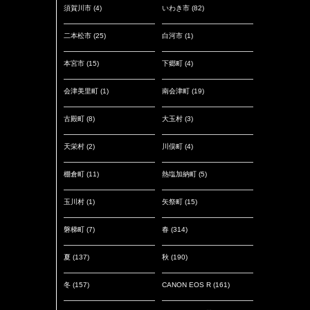
須賀川市
(4)
いわき市
(82)
二本松市
(25)
白河市
(1)
本宮市
(15)
下郷町
(4)
会津美里町
(1)
南会津町
(19)
古殿町
(8)
大玉村
(3)
天栄村
(2)
川俣町
(4)
棚倉町
(11)
熱塩加納町
(5)
玉川村
(1)
矢祭町
(15)
磐梯町
(7)
春
(314)
夏
(137)
秋
(190)
冬
(157)
CANON EOS R
(161)