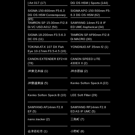
| Art 017
(17)
DG OS HSM | Sports
(144)
SIGMA 150-600mm F5-6.3
SIGMA APO 150-500mm F5-
DG OS HSM Contemporary
6.3 DG OS HSM
(62)
(95)
TAMRON SP 15-30mm F/2.8
SAMYANG 14mm F2.8 IF
Di VC USD A012
(50)
ED UMC Aspherical
(34)
SIGMA 18-200mm F3.5-6.3
TAMRON SP AF90mm F/2.8
DC OS
(11)
Di MACRO
(30)
TOKINA AT-X 107 DX Fish
YONGNUO AF 35mm f2
(1)
Eye 10-17mm F3.5-4.5
(16)
CANON EXTENDER EF2×III
CANON SPEED LITE
(78)
430EX II
(2)
JR東北本線
(1)
JR水郡線
(2)
JR磐越東線
(5)
Kenko Softon Speck A
(22)
Kenko Softon Speck B
(10)
LEE Soft Filter
(29)
SAMYANG AF14mm F2.8
SAMYANG RF14mm F2.8
EF
(5)
ED AS IF UMC
(5)
nano.tracker
(2)
三島町
(7)
会津若松市
(1)
小野町
(8)