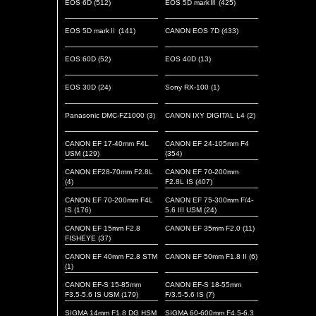
EOS 6D
(512)
EOS 5D markⅢ
(425)
EOS 5D markⅡ
(141)
CANON EOS 7D
(433)
EOS 60D
(52)
EOS 40D
(13)
EOS 30D
(24)
Sony RX-100
(1)
Panasonic DMC-FZ1000
(3)
CANON IXY DIGITAL L4
(2)
CANON EF 17-40mm F4L
CANON EF 24-105mm F4
USM
(129)
(354)
CANON EF28-70mm F2.8L
CANON EF 70-200mm
(4)
F2.8L IS
(407)
CANON EF 70-200mm F4L
CANON EF 75-300mm F/4-
IS
(176)
5.6 III USM
(24)
CANON EF 15mm F2.8
CANON EF 35mm F2.0
(11)
FISHEYE
(37)
CANON EF 40mm F2.8 STM
CANON EF 50mm F1.8 II
(6)
(1)
CANON EF-S 15-85mm
CANON EF-S 18-55mm
F3.5-5.6 IS USM
(179)
F/3.5-5.6 IS
(7)
SIGMA 14mm F1.8 DG HSM
SIGMA 60-600mm F4.5-6.3