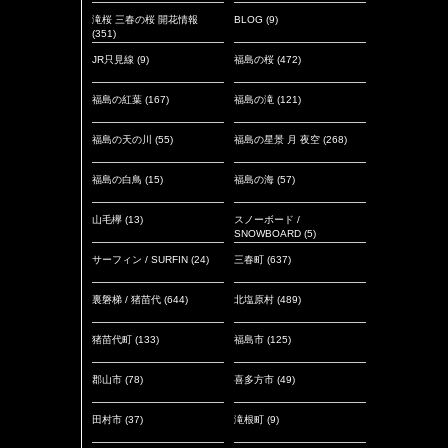
滝桜 三春の桜 開花情報
BLOG
(9)
(351)
JR只見線
(9)
福島の桜
(472)
福島の紅葉
(167)
福島の滝
(121)
福島の天の川
(55)
福島の星景 月 夜空
(268)
福島の白鳥
(15)
福島の海
(57)
山毛欅
(13)
スノーボード /
SNOWBOARD
(5)
サーフィン / SURFIN
(24)
三春町
(637)
裏磐梯 / 猪苗代
(644)
北塩原村
(489)
猪苗代町
(133)
福島市
(125)
郡山市
(78)
喜多方市
(49)
田村市
(37)
滝根町
(9)